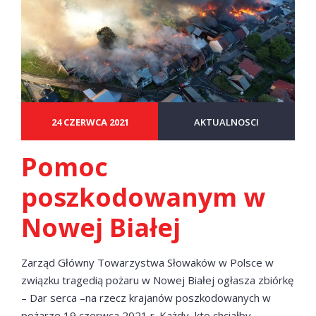
24 CZERWCA 2021
AKTUALNOSCI
Pomoc
poszkodowanym w
Nowej Białej
Zarząd Główny Towarzystwa Słowaków w Polsce w
związku tragedią pożaru w Nowej Białej ogłasza zbiórkę
– Dar serca –na rzecz krajanów poszkodowanych w
pożarze 19 czerwca 2021 r. Każdy, kto chciałby