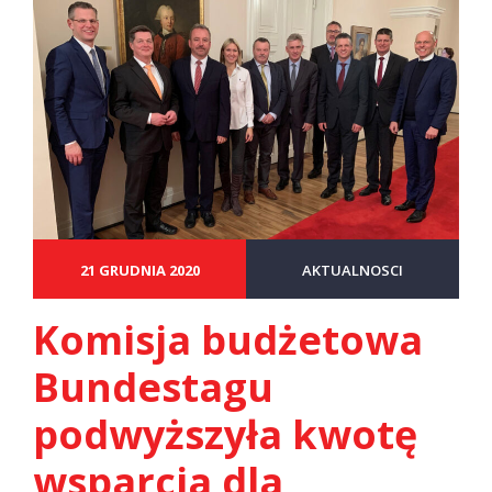
21 GRUDNIA 2020
AKTUALNOSCI
Komisja budżetowa
Bundestagu
podwyższyła kwotę
wsparcia dla