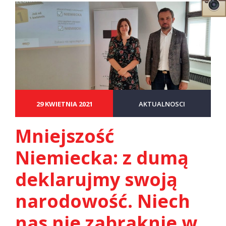
29 KWIETNIA 2021
AKTUALNOSCI
Mniejszość
Niemiecka: z dumą
deklarujmy swoją
narodowość. Niech
nas nie zabraknie w