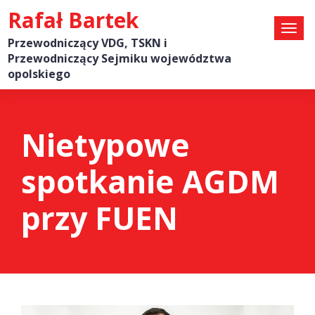
Rafał Bartek
Przewodniczący VDG, TSKN i
Przewodniczący Sejmiku województwa
opolskiego
Nietypowe
spotkanie AGDM
przy FUEN