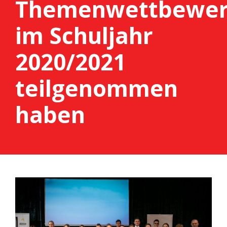
Themenwettbewe
im Schuljahr
2020/2021
teilgenommen
haben