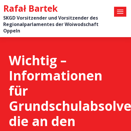
Rafał Bartek
SKGD Vorsitzender und Vorsitzender des
Regionalparlamentes der Woiwodschaft
Oppeln
Wichtig –
Informationen
für
Grundschulabsolve
die an den