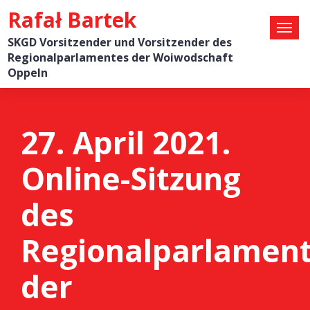
Rafał Bartek
SKGD Vorsitzender und Vorsitzender des
Regionalparlamentes der Woiwodschaft
Oppeln
27. April 2021.
Online-Sitzung
des
Regionalparlamen
der