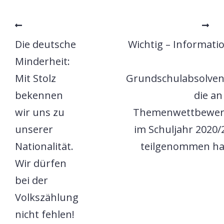
Die deutsche
Wichtig – Informati
Minderheit:
Mit Stolz
Grundschulabsolven
bekennen
die an
wir uns zu
Themenwettbewe
unserer
im Schuljahr 2020/
Nationalität.
teilgenommen h
Wir dürfen
bei der
Volkszählung
nicht fehlen!